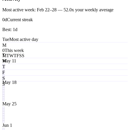
Most active week: Feb 22–28 — 52.0x your weekly average
0
d
Current streak
Best:
1
d
Tue
Most active day
M
0
This week
T
M
T
W
T
F
S
S
W
May 11
T
F
S
May 18
S
May 25
Jun 1