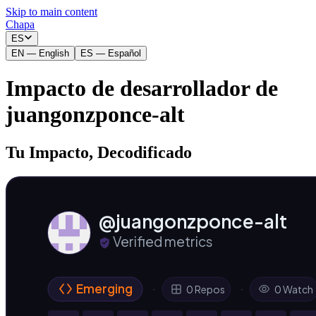
Skip to main content
Chapa
_
ES
EN
—
English
ES
—
Español
Impacto de desarrollador de
juangonzponce-alt
Tu Impacto, Decodificado
@juangonzponce-alt
Verified metrics
Emerging
·
·
0 Repos
0 Watch