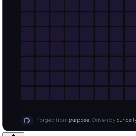
Forged from
purpose
. Driven by
curiosit