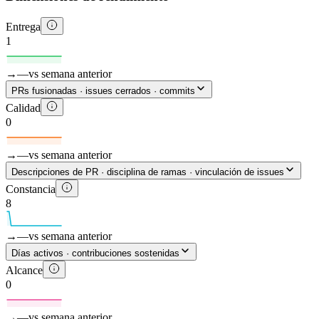
Entrega
1
→
—
vs semana anterior
PRs fusionadas · issues cerrados · commits
Calidad
0
→
—
vs semana anterior
Descripciones de PR · disciplina de ramas · vinculación de issues
Constancia
8
→
—
vs semana anterior
Días activos · contribuciones sostenidas
Alcance
0
→
—
vs semana anterior