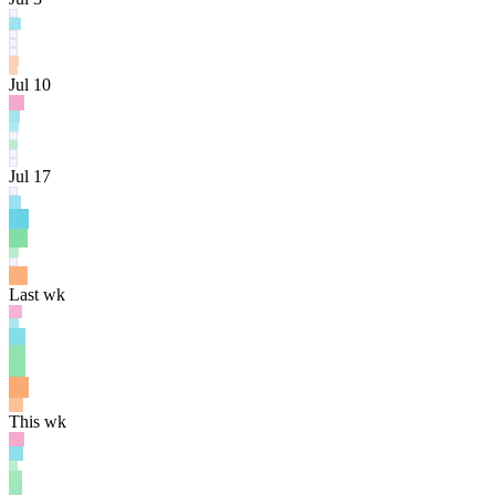
Jul 10
Jul 17
Last wk
This wk