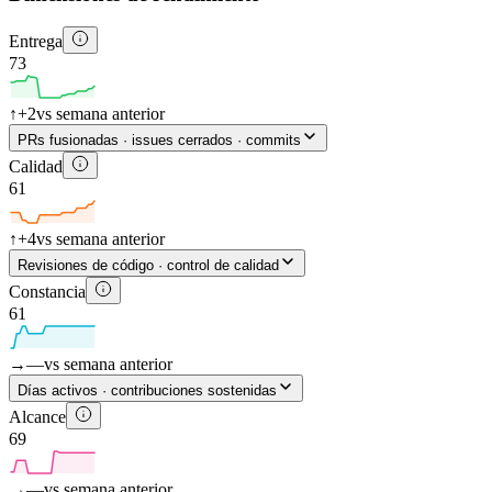
Entrega
73
↑
+2
vs semana anterior
PRs fusionadas · issues cerrados · commits
Calidad
61
↑
+4
vs semana anterior
Revisiones de código · control de calidad
Constancia
61
→
—
vs semana anterior
Días activos · contribuciones sostenidas
Alcance
69
→
—
vs semana anterior