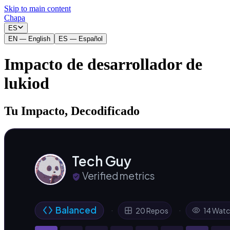
Skip to main content
Chapa
ES
EN
—
English
ES
—
Español
Impacto de desarrollador de
lukiod
Tu Impacto, Decodificado
Tech Guy
Verified metrics
Balanced
·
·
20 Repos
14 Wat