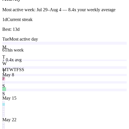
Most active week: Jul 29–Aug 4 — 8.4x your weekly average
1
d
Current streak
Best:
13
d
Tue
Most active day
M
6
This week
T
↓
0.4x avg
W
M
T
W
T
F
S
S
T
May 8
F
S
S
May 15
May 22