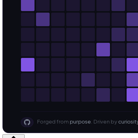
Forged from
purpose
. Driven by
curiosit