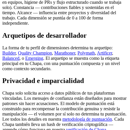
en equipos, higiene de PRs y flujo estructurado cuando se trabaja
solo). Constancia — contribuciones fiables y sostenidas en el
tiempo. Alcance — influencia entre proyectos y diversidad del
trabajo. Cada dimensión se puntúa de 0 a 100 de forma
independiente.
Arquetipos de desarrollador
La forma de tu perfil de dimensiones determina tu arquetipo:
Builder
,
Quality Champion
,
Marathoner
,
Polymath
,
Artificer
,
Balanced
,
o
Emerging
. El arquetipo se muestra como la etiqueta
principal en tu Chapa, con una puntuación compuesta y un nivel
como contexto secundario.
Privacidad e imparcialidad
Chapa solo solicita acceso a datos públicos de tus plataformas
vinculadas. Los mensajes de confianza están diseñados para mostrar
patrones sin hacer acusaciones. El modelo de puntuación está
construido para recompensar la contribución genuina y resistir la
manipulación — el volumen por sí solo no determina tu puntuación.
Lee todos los detalles en nuestra
metodología de puntuación
. Cada
Chapa también lleva un hash de verificación criptográfica —
aprende cómo funciona en nuestra
verificación de Chapa
.