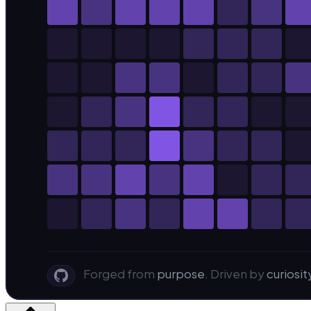
Forged from
purpose
. Driven by
curiosit