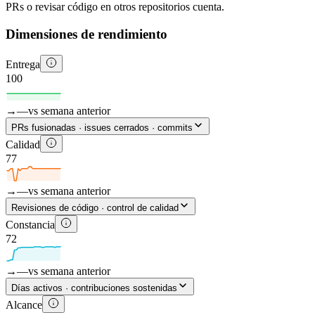
PRs o revisar código en otros repositorios cuenta.
Dimensiones de rendimiento
Entrega
100
→
—
vs semana anterior
PRs fusionadas · issues cerrados · commits
Calidad
77
→
—
vs semana anterior
Revisiones de código · control de calidad
Constancia
72
→
—
vs semana anterior
Días activos · contribuciones sostenidas
Alcance