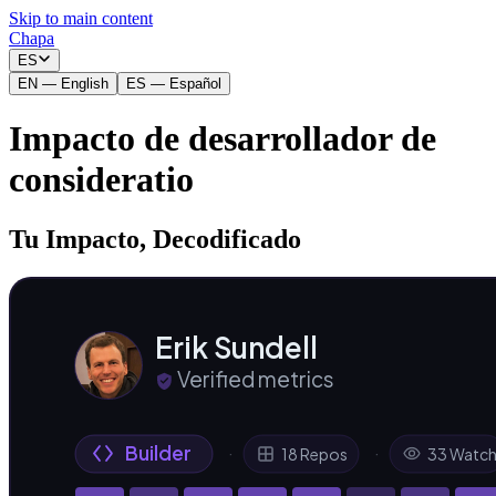
Skip to main content
Chapa
ES
EN
—
English
ES
—
Español
Impacto de desarrollador de
consideratio
Tu Impacto, Decodificado
Erik Sundell
Verified metrics
Builder
·
·
18 Repos
33 Watc