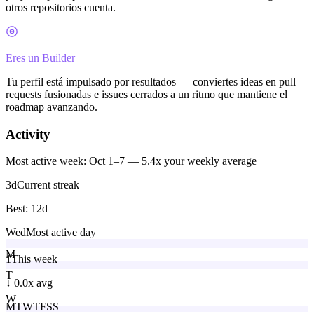
otros repositorios cuenta.
Eres un Builder
Tu perfil está impulsado por resultados — conviertes ideas en pull
requests fusionadas e issues cerrados a un ritmo que mantiene el
roadmap avanzando.
Activity
Most active week: Oct 1–7 — 5.4x your weekly average
3
d
Current streak
Best:
12
d
Wed
Most active day
M
1
This week
T
↓
0.0x avg
W
M
T
W
T
F
S
S