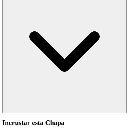
Incrustar esta Chapa
Tu puntuación