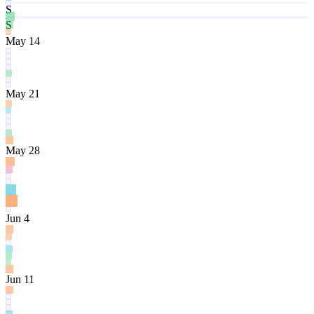
S
S
May 14
May 21
May 28
Jun 4
Jun 11