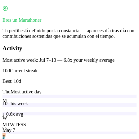
Eres un Marathoner
Tu perfil está definido por la constancia — apareces día tras día con
contribuciones sostenidas que se acumulan con el tiempo.
Activity
Most active week: Jul 7–13 — 6.8x your weekly average
10
d
Current streak
Best:
10
d
Thu
Most active day
M
10
This week
T
↓
0.6x avg
W
M
T
W
T
F
S
S
T
May 7
F