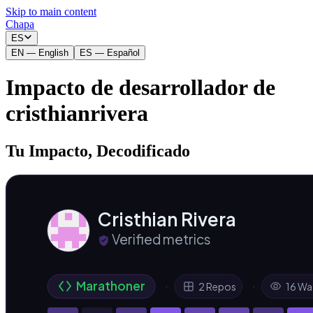
Skip to main content
Chapa
ES
EN
—
English
ES
—
Español
Impacto de desarrollador de
cristhianrivera
Tu Impacto, Decodificado
Cristhian Rivera
Verified metrics
Marathoner
·
·
2 Repos
16 Wa