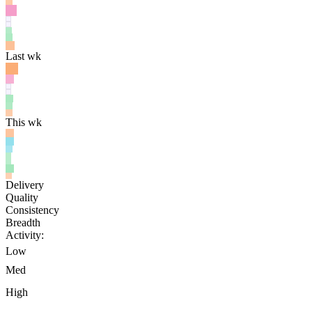
Last wk
This wk
Delivery
Quality
Consistency
Breadth
Activity:
Low
Med
High