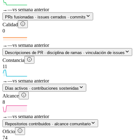
→
—
vs semana anterior
PRs fusionadas · issues cerrados · commits
Calidad
0
→
—
vs semana anterior
Descripciones de PR · disciplina de ramas · vinculación de issues
Constancia
11
→
—
vs semana anterior
Días activos · contribuciones sostenidas
Alcance
8
→
—
vs semana anterior
Repositorios contribuidos · alcance comunitario
Oficio
74