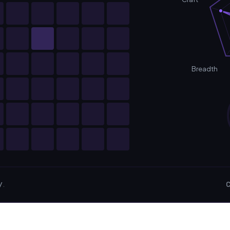
Breadth
y
.