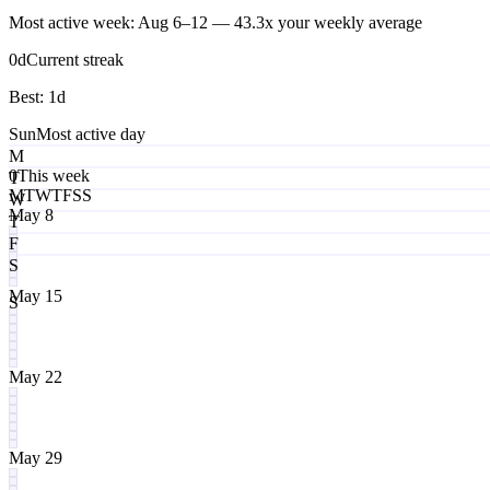
Most active week: Aug 6–12 — 43.3x your weekly average
0
d
Current streak
Best:
1
d
Sun
Most active day
M
0
This week
T
M
T
W
T
F
S
S
W
May 8
T
F
S
May 15
S
May 22
May 29