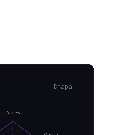
Chapa
_
Delivery
Quality