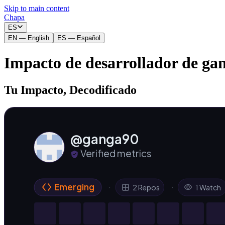
Skip to main content
Chapa
_
ES
EN
—
English
ES
—
Español
Impacto de desarrollador de ga
Tu Impacto, Decodificado
@ganga90
Verified metrics
Emerging
·
·
2 Repos
1 Watch