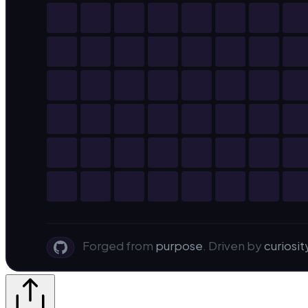
Forged from
purpose
. Driven by
curiosit