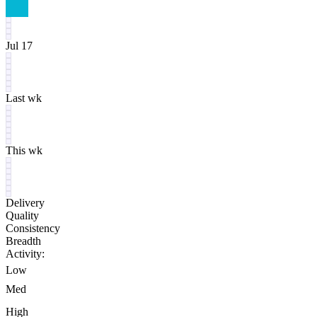
Jul 17
Last wk
This wk
Delivery
Quality
Consistency
Breadth
Activity:
Low
Med
High