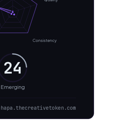
Consistency
24
Emerging
chapa.thecreativetoken.com