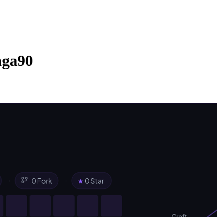
nga90
·
·
0 Fork
★
0 Star
Craft