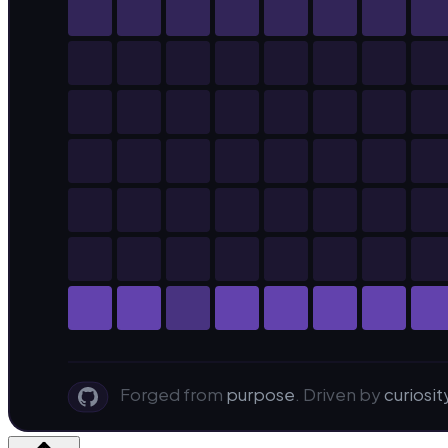
Forged from
purpose
. Driven by
curiosit