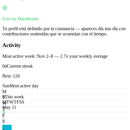
Eres un Marathoner
Tu perfil está definido por la constancia — apareces día tras día con
contribuciones sostenidas que se acumulan con el tiempo.
Activity
Most active week: Nov 2–8 — 2.7x your weekly average
0
d
Current streak
Best:
12
d
Sun
Most active day
M
0
This week
T
M
T
W
T
F
S
S
W
May 11
T
F
S