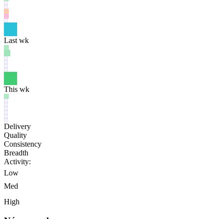
Last wk
This wk
Delivery
Quality
Consistency
Breadth
Activity:
Low
Med
High