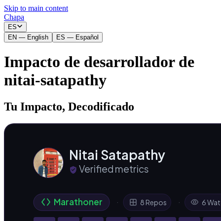
Skip to main content
Chapa
_
ES
EN
—
English
ES
—
Español
Impacto de desarrollador de
nitai-satapathy
Tu Impacto, Decodificado
Nitai Satapathy
Verified metrics
Marathoner
·
·
8 Repos
6 Wat