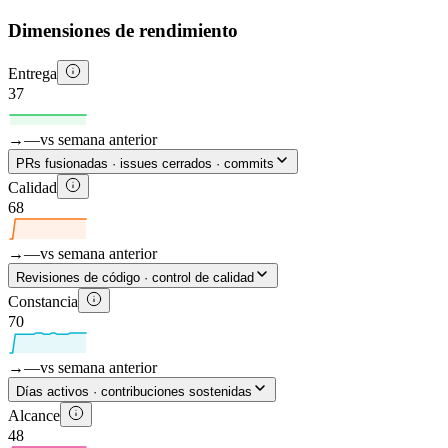
Dimensiones de rendimiento
Entrega
37
→
—
vs semana anterior
PRs fusionadas · issues cerrados · commits
Calidad
68
→
—
vs semana anterior
Revisiones de código · control de calidad
Constancia
70
→
—
vs semana anterior
Días activos · contribuciones sostenidas
Alcance
48