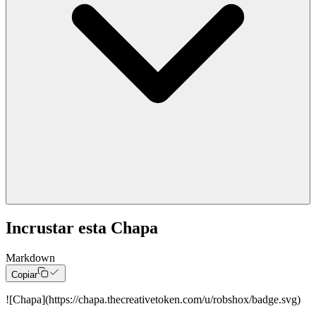
Incrustar esta Chapa
Tu puntuación
51 (Solid)
Markdown
Copiar
Esta es la puntuación que se muestra en tu insignia, construida a
partir de tus Entrega, Calidad, Constancia, Alcance, que promedian
![Chapa](
https://chapa.thecreativetoken.com/u/robshox/badge.svg
)
51.