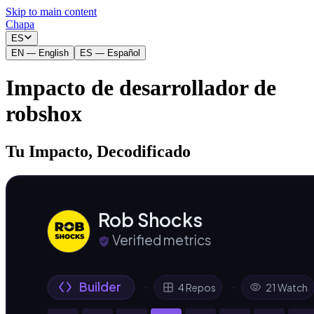
Skip to main content
Chapa
ES
EN
—
English
ES
—
Español
Impacto de desarrollador de
robshox
Tu Impacto, Decodificado
Rob Shocks
Verified metrics
Builder
·
·
4 Repos
21 Watch