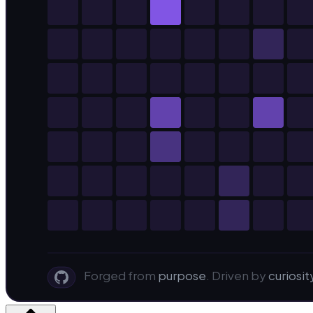
Forged from
purpose
. Driven by
curiosit