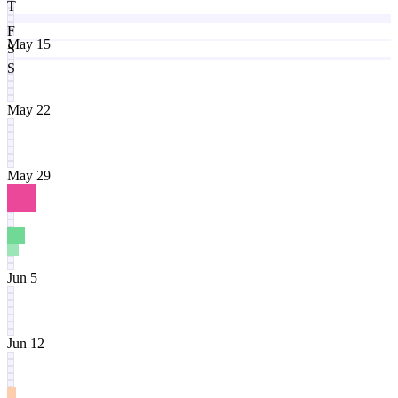
T
F
May 15
S
S
May 22
May 29
Jun 5
Jun 12