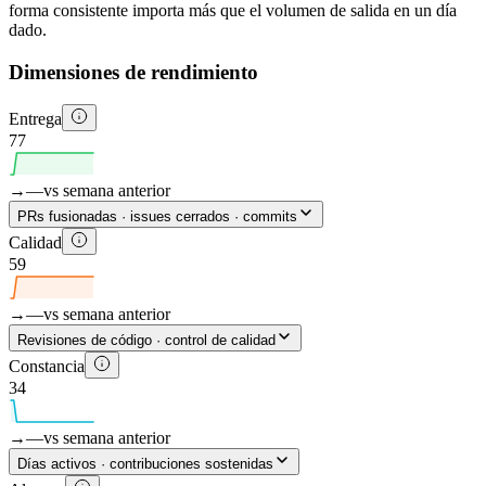
forma consistente importa más que el volumen de salida en un día
dado.
Dimensiones de rendimiento
Entrega
77
→
—
vs semana anterior
PRs fusionadas · issues cerrados · commits
Calidad
59
→
—
vs semana anterior
Revisiones de código · control de calidad
Constancia
34
→
—
vs semana anterior
Días activos · contribuciones sostenidas