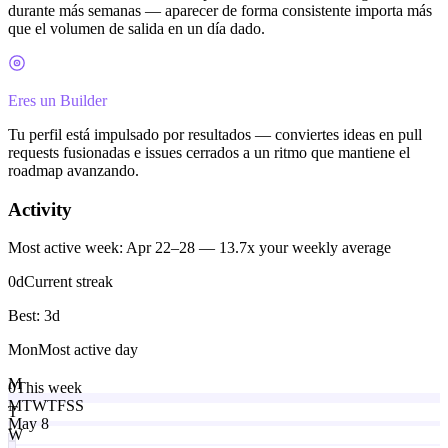
durante más semanas — aparecer de forma consistente importa más
que el volumen de salida en un día dado.
Eres un Builder
Tu perfil está impulsado por resultados — conviertes ideas en pull
requests fusionadas e issues cerrados a un ritmo que mantiene el
roadmap avanzando.
Activity
Most active week: Apr 22–28 — 13.7x your weekly average
0
d
Current streak
Best:
3
d
Mon
Most active day
M
0
This week
M
T
W
T
F
S
S
T
May 8
W