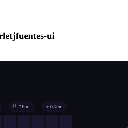
letjfuentes-ui
·
·
0 Fork
★
0 Star