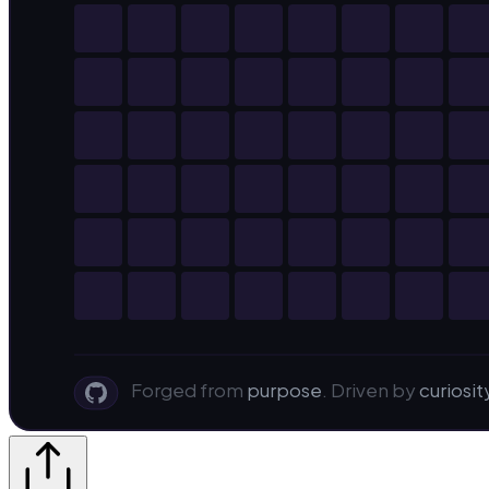
Forged from
purpose
. Driven by
curiosit