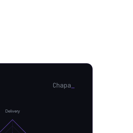
Chapa
_
Delivery