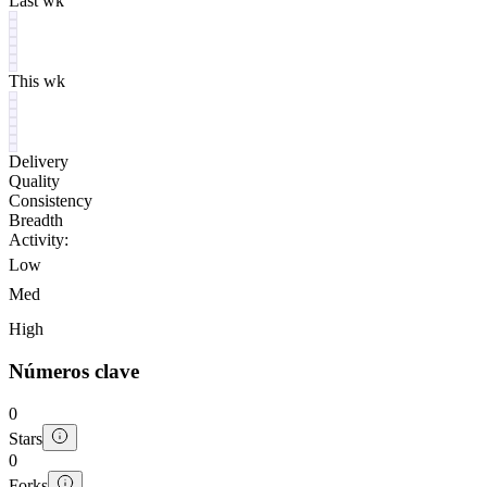
Last wk
This wk
Delivery
Quality
Consistency
Breadth
Activity:
Low
Med
High
Números clave
0
Stars
0
Forks