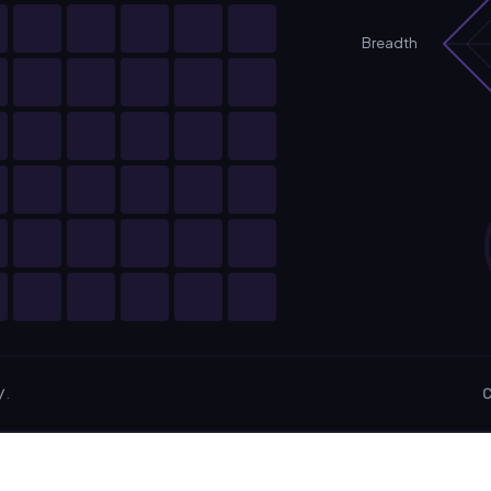
Breadth
y
.