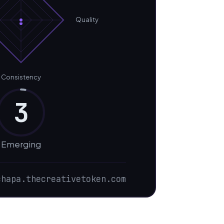
Quality
Consistency
3
Emerging
chapa.thecreativetoken.com