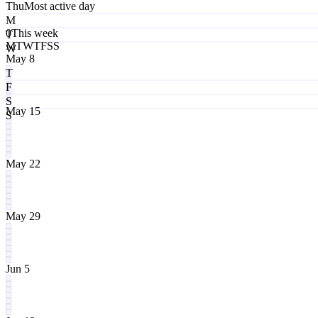
Thu
Most active day
M
0
This week
T
M
T
W
T
F
S
S
W
May 8
T
F
S
May 15
S
May 22
May 29
Jun 5