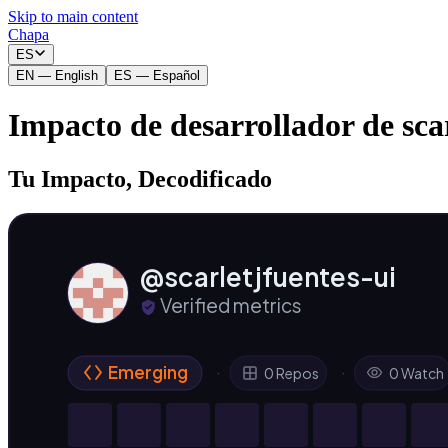
Skip to main content
Chapa
_
ES
EN
—
English
ES
—
Español
Impacto de desarrollador de scar
Tu Impacto, Decodificado
@scarletjfuentes-ui
Verified metrics
Emerging
·
·
0 Repos
0 Watch