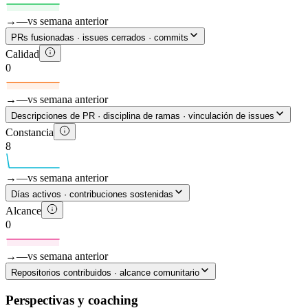
→
—
vs semana anterior
PRs fusionadas · issues cerrados · commits
Calidad
0
→
—
vs semana anterior
Descripciones de PR · disciplina de ramas · vinculación de issues
Constancia
8
→
—
vs semana anterior
Días activos · contribuciones sostenidas
Alcance
0
→
—
vs semana anterior
Repositorios contribuidos · alcance comunitario
Perspectivas y coaching